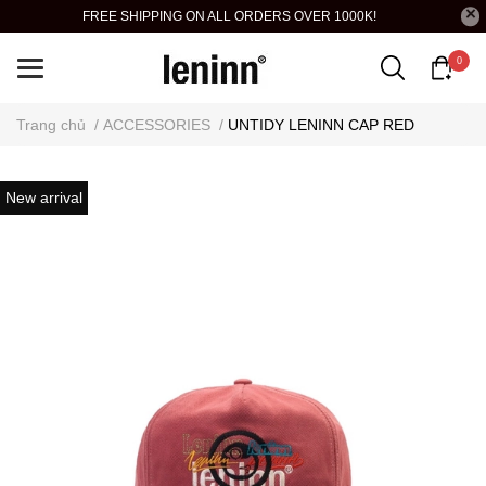
FREE SHIPPING ON ALL ORDERS OVER 1000K!
0
Trang chủ
/
ACCESSORIES
/
UNTIDY LENINN CAP RED
New arrival