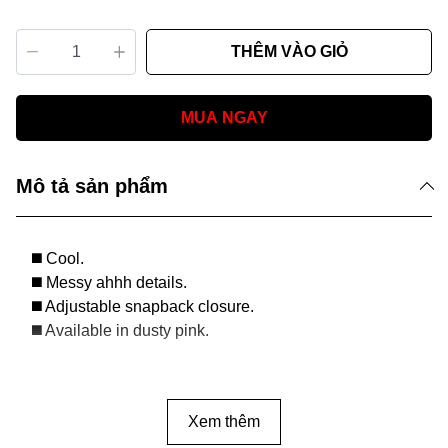
THÊM VÀO GIỎ
MUA NGAY
Mô tả sản phẩm
◼️ Cool.
◼️ Messy ahhh details.
◼️ Adjustable snapback closure.
◼️ Available in dusty pink.
Xem thêm