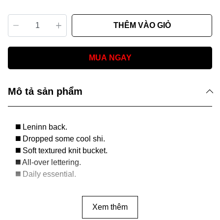
THÊM VÀO GIỎ
MUA NGAY
Mô tả sản phẩm
◼️ Leninn back.
◼️ Dropped some cool shi.
◼️ Soft textured knit bucket.
◼️ All-over lettering.
◼️ Daily essential.
Xem thêm