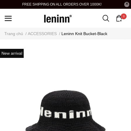
FREE SHIPPING ON ALL ORDERS OVER 1000K!
0
Trang chủ
/
ACCESSORIES
/
Leninn Knit Bucket-Black
New arrival