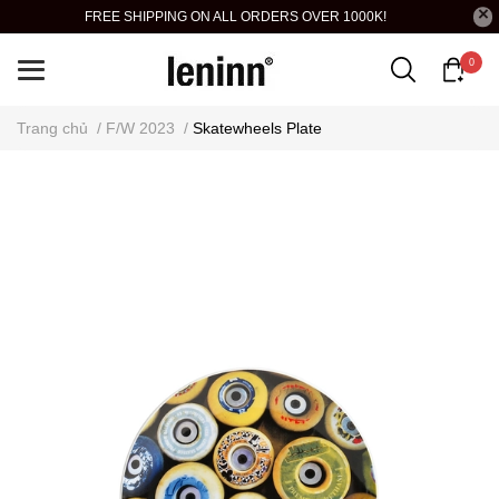
FREE SHIPPING ON ALL ORDERS OVER 1000K!
0
Trang chủ
/
F/W 2023
/
Skatewheels Plate