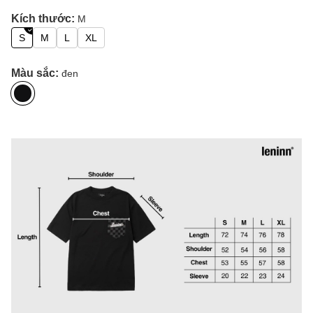
Kích thước:
M
S
M
L
XL
Màu sắc:
đen