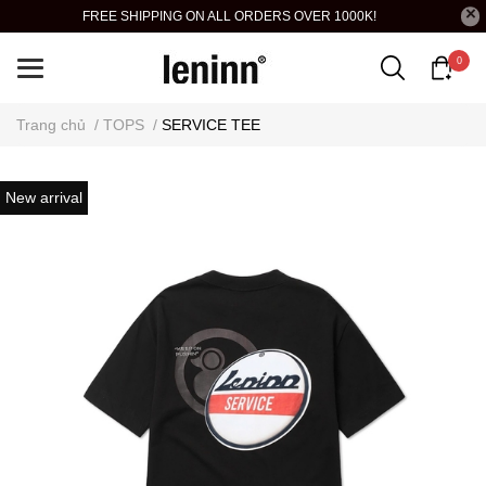
FREE SHIPPING ON ALL ORDERS OVER 1000K!
0
Trang chủ
/
TOPS
/
SERVICE TEE
New arrival