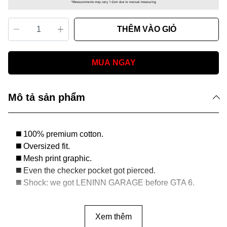
THÊM VÀO GIỎ
MUA NGAY
Mô tả sản phẩm
◼️ 100% premium cotton.
◼️ Oversized fit.
◼️ Mesh print graphic.
◼️ Even the checker pocket got pierced.
◼️ Shock: we got LENINN GARAGE before GTA 6.
Xem thêm