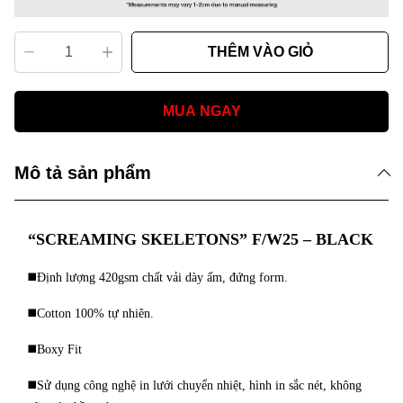
THÊM VÀO GIỎ
MUA NGAY
Mô tả sản phẩm
“SCREAMING SKELETONS” F/W25 – BLACK
◼️Định lượng 420gsm chất vải dày ấm, đứng form. 
◼️Cotton 100% tự nhiên.
◼️Boxy Fit
◼️Sử dụng công nghệ in lưới chuyển nhiệt, hình in sắc nét, không