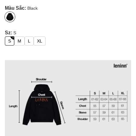
Màu Sắc:
Black
Sz:
S
S
M
L
XL