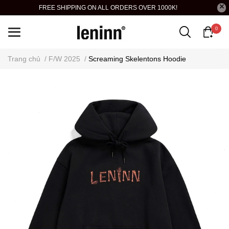
FREE SHIPPING ON ALL ORDERS OVER 1000K!
0
Trang chủ
/
F/W 2025
/
Screaming Skelentons Hoodie