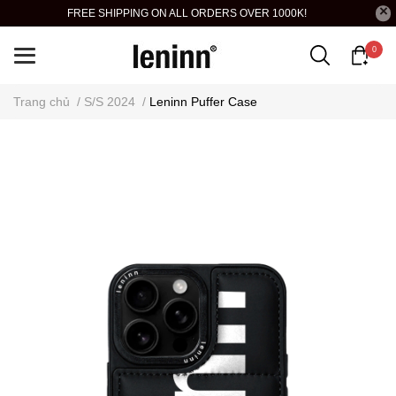
FREE SHIPPING ON ALL ORDERS OVER 1000K!
0
Trang chủ
/
S/S 2024
/
Leninn Puffer Case