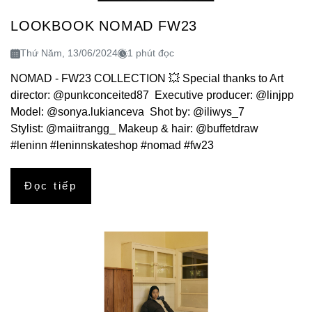
LOOKBOOK NOMAD FW23
Thứ Năm, 13/06/2024
1 phút đọc
NOMAD - FW23 COLLECTION 💥 Special thanks to Art
director: @punkconceited87 Executive producer: @linjpp
Model: @sonya.lukianceva Shot by: @iliwys_7
Stylist: @maiitrangg_ Makeup & hair: @buffetdraw
#leninn #leninnskateshop #nomad #fw23
Đọc tiếp